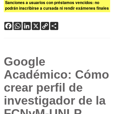
Sanciones a usuarios con préstamos vencidos: no
podrán inscribirse a cursada ni rendir exámenes finales
Facebook
WhatsApp
LinkedIn
X
Copy
Share
Link
Google
Académico: Cómo
crear perfil de
investigador de la
FCNyM-UNLP