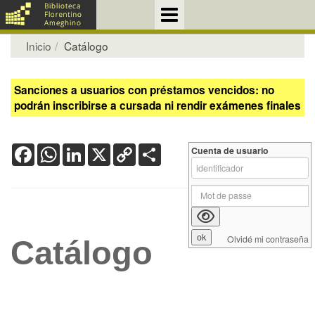
Inicio
Catálogo
Sanciones a usuarios con préstamos vencidos: no
podrán inscribirse a cursada ni rendir exámenes finales
Facebook
WhatsApp
LinkedIn
X
Copy
Share
Cuenta de usuario
Link
Olvidé mi contraseña
Catálogo