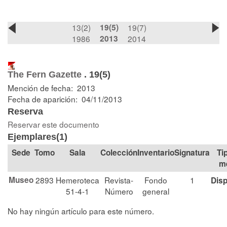
13(2)
19(5)
19(7)
1986
2013
2014
The Fern Gazette
.
19(5)
Mención de fecha: 2013
Fecha de aparición: 04/11/2013
Reserva
Reservar este documento
Ejemplares(1)
Tomo
Sala
Colección
Signatura
Ti
m
Museo
2893
Hemeroteca
Revista-
Fondo
1
Disp
51-4-1
Número
general
No hay ningún artículo para este número.