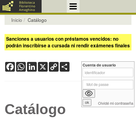
Inicio
Catálogo
Sanciones a usuarios con préstamos vencidos: no
podrán inscribirse a cursada ni rendir exámenes finales
Facebook
WhatsApp
LinkedIn
X
Copy
Share
Cuenta de usuario
Link
Olvidé mi contraseña
Catálogo