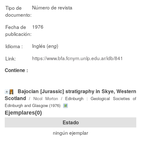
Número de revista
Tipo de
documento:
1976
Fecha de
publicación:
Inglés (
)
Idioma :
eng
https://www.bfa.fcnym.unlp.edu.ar/idb/841
Link:
Contiene :
Bajocian [Jurassic] stratigraphy in Skye, Western
Scotland
/
Nicol Morton
/ Edinburgh : Geological Societies of
Edinburgh and Glasgow (1976)
Ejemplares(0)
Estado
ningún ejemplar