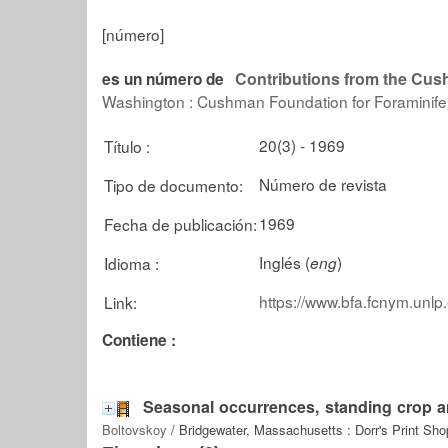
[número]
Contributions from the Cus
es un número de
Washington : Cushman Foundation for Foraminife
20(3) - 1969
Título :
Número de revista
Tipo de documento:
1969
Fecha de publicación:
Inglés (
)
Idioma :
eng
https://www.bfa.fcnym.unlp
Link:
Contiene :
Seasonal occurrences, standing crop a
Boltovskoy
/ Bridgewater, Massachusetts : Dorr's Print Sho