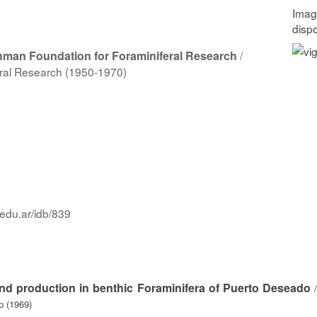
hman Foundation for Foraminiferal Research
/
ral Research (1950-1970)
.edu.ar/idb/839
nd production in benthic Foraminifera of Puerto Deseado
p (1969)