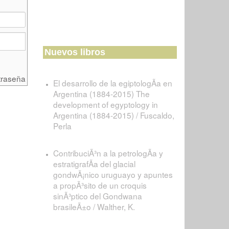
Nuevos libros
traseña
El desarrollo de la egiptologÃ­a en
Argentina (1884-2015) The
development of egyptology in
Argentina (1884-2015) / Fuscaldo,
Perla
ContribuciÃ³n a la petrologÃ­a y
estratigrafÃ­a del glacial
gondwÃ¡nico uruguayo y apuntes
a propÃ³sito de un croquis
sinÃ³ptico del Gondwana
brasileÃ±o / Walther, K.