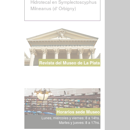
Hidrotecal en Symplectoscyphus
Milneanus (d' Orbigny)
Revista del Museo de La Plata
Horarios sede Museo
Lunes, miércoles y viernes: 8 a 14hs.
Martes y jueves: 8 a 17hs.