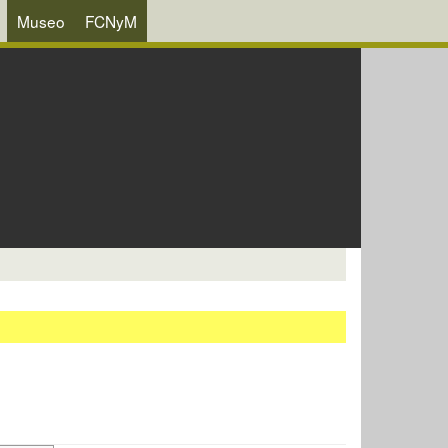
Museo
FCNyM