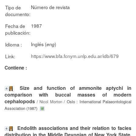
Número de revista
Tipo de
documento:
1987
Fecha de
publicación:
Inglés (
)
Idioma :
eng
https://www.bfa.fcnym.unlp.edu.ar/idb/679
Link:
Contiene :
Size and function of ammonite aptychi in
comparison with buccal masses of modern
cephalopods
/
Nicol Morton
/ Oslo : International Palaeontological
Association (1987)
Endolith associations and their relation to facies
distribution in the Middle Devonian of New York State,