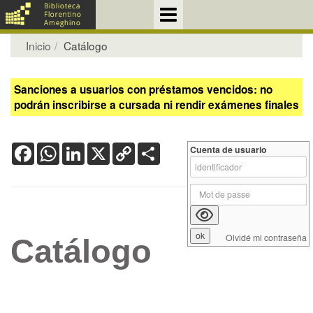
Inicio
Catálogo
Sanciones a usuarios con préstamos vencidos: no
podrán inscribirse a cursada ni rendir exámenes finales
Facebook
WhatsApp
LinkedIn
X
Copy
Share
Cuenta de usuario
Link
Olvidé mi contraseña
Catálogo