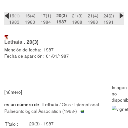
16(1)
16(4)
17(1)
20(3)
21(3)
21(4)
24(2)
1983
1983
1984
1987
1988
1988
1991
Lethaia
.
20(3)
Mención de fecha: 1987
Fecha de aparición: 01/01/1987
[número]
Lethaia
/ Oslo : International
es un número de
Palaeontological Association (1968-)
20(3) - 1987
Título :