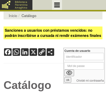
Inicio
Catálogo
Sanciones a usuarios con préstamos vencidos: no
podrán inscribirse a cursada ni rendir exámenes finales
Facebook
WhatsApp
LinkedIn
X
Copy
Share
Cuenta de usuario
Link
Olvidé mi contraseña
Catálogo