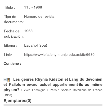
115 - 1968
Título :
Número de revista
Tipo de
documento:
1968
Fecha de
publicación:
Español (
)
Idioma :
spa
https://www.bfa.fcnym.unlp.edu.ar/idb/6680
Link:
Contiene :
Les genres Rhynia Kidston et Lang du dévonien
et Psilotum eward actuel appartiennent-ils au même
phylum?
/
Yves Lemoigne
/ Paris : Société Botanique de France
(1968)
Ejemplares(0)