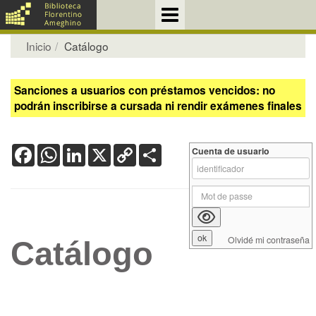
Inicio
Catálogo
Sanciones a usuarios con préstamos vencidos: no
podrán inscribirse a cursada ni rendir exámenes finales
Facebook
WhatsApp
LinkedIn
X
Copy
Share
Cuenta de usuario
Link
Olvidé mi contraseña
Catálogo