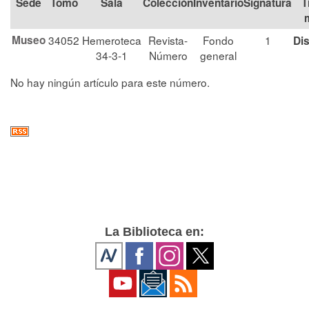
Tomo
Sala
Colección
Signatura
T
Museo
34052
Hemeroteca
Revista-
Fondo
1
Di
34-3-1
Número
general
No hay ningún artículo para este número.
La Biblioteca en: