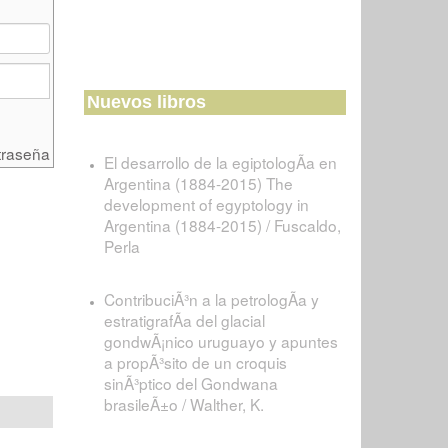
Nuevos libros
traseña
El desarrollo de la egiptologÃ­a en
Argentina (1884-2015) The
development of egyptology in
Argentina (1884-2015) / Fuscaldo,
Perla
ContribuciÃ³n a la petrologÃ­a y
estratigrafÃ­a del glacial
gondwÃ¡nico uruguayo y apuntes
a propÃ³sito de un croquis
sinÃ³ptico del Gondwana
brasileÃ±o / Walther, K.