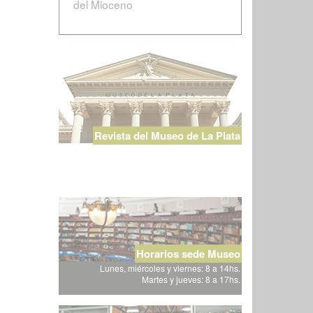
del Mioceno
Revista del Museo de La Plata
Horarios sede Museo
Lunes, miércoles y viernes: 8 a 14hs.
Martes y jueves: 8 a 17hs.