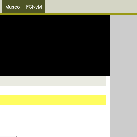
Museo
FCNyM