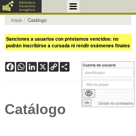
Inicio
Catálogo
Sanciones a usuarios con préstamos vencidos: no
podrán inscribirse a cursada ni rendir exámenes finales
Facebook
WhatsApp
LinkedIn
X
Copy
Share
Cuenta de usuario
Link
Olvidé mi contraseña
Catálogo