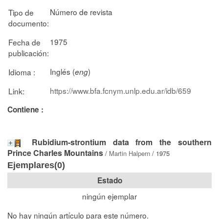
Número de revista
Tipo de
documento:
1975
Fecha de
publicación:
Inglés (
)
Idioma :
eng
https://www.bfa.fcnym.unlp.edu.ar/idb/659
Link:
Contiene :
Rubidium-strontium data from the southern
Prince Charles Mountains
/
Martin Halpern
/ 1975
Ejemplares(0)
Estado
ningún ejemplar
No hay ningún artículo para este número.