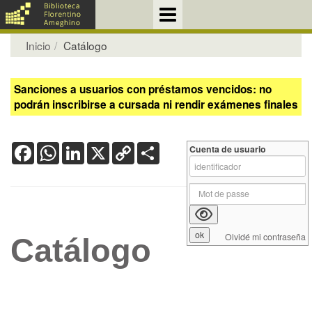
Inicio
Catálogo
Sanciones a usuarios con préstamos vencidos: no
podrán inscribirse a cursada ni rendir exámenes finales
Facebook
WhatsApp
LinkedIn
X
Copy
Share
Cuenta de usuario
Link
Olvidé mi contraseña
Catálogo