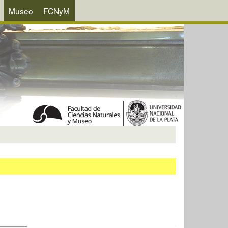
Museo
FCNyM