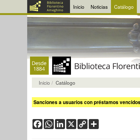
Inicio
Noticias
Catálogo
Inicio
Catálogo
Sanciones a usuarios con préstamos vencidos:
Facebook
WhatsApp
LinkedIn
X
Copy
Share
Link