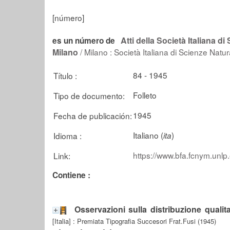
[número]
Atti della Società Italiana d
es un número de
Milano
/ Milano : Società Italiana di Scienze Natur
84 - 1945
Título :
Folleto
Tipo de documento:
1945
Fecha de publicación:
Italiano (
)
Idioma :
ita
https://www.bfa.fcnym.unlp
Link:
Contiene :
Osservazioni sulla distribuzione qualit
[Italia] : Premiata Tipografia Succesori Frat.Fusi (1945)