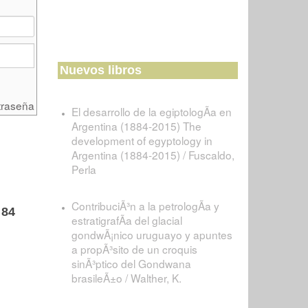
Nuevos libros
traseña
El desarrollo de la egiptologÃ­a en
Argentina (1884-2015) The
development of egyptology in
Argentina (1884-2015) / Fuscaldo,
Perla
ContribuciÃ³n a la petrologÃ­a y
.
84
estratigrafÃ­a del glacial
gondwÃ¡nico uruguayo y apuntes
a propÃ³sito de un croquis
sinÃ³ptico del Gondwana
brasileÃ±o / Walther, K.