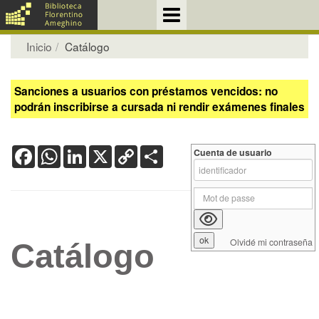
Inicio
Catálogo
Sanciones a usuarios con préstamos vencidos: no
podrán inscribirse a cursada ni rendir exámenes finales
Facebook
WhatsApp
LinkedIn
X
Copy
Share
Cuenta de usuario
Link
Olvidé mi contraseña
Catálogo