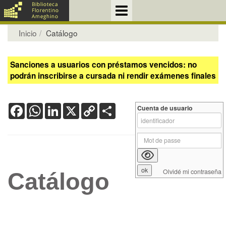
Inicio
Catálogo
Sanciones a usuarios con préstamos vencidos: no
podrán inscribirse a cursada ni rendir exámenes finales
Facebook
WhatsApp
LinkedIn
X
Copy
Share
Cuenta de usuario
Link
Olvidé mi contraseña
Catálogo