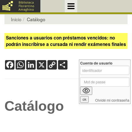
Inicio
Catálogo
Sanciones a usuarios con préstamos vencidos: no
podrán inscribirse a cursada ni rendir exámenes finales
Facebook
WhatsApp
LinkedIn
X
Copy
Share
Cuenta de usuario
Link
Olvidé mi contraseña
Catálogo