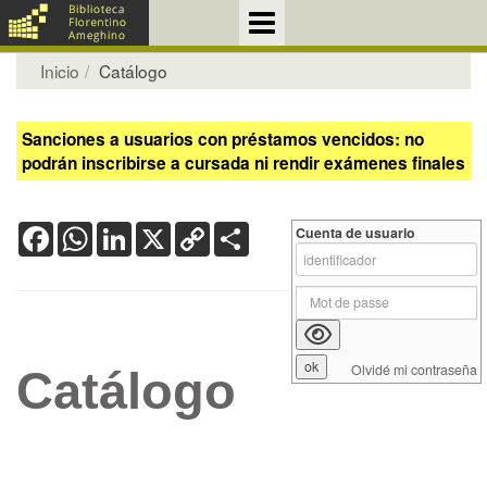
Inicio
Catálogo
Sanciones a usuarios con préstamos vencidos: no
podrán inscribirse a cursada ni rendir exámenes finales
Facebook
WhatsApp
LinkedIn
X
Copy
Share
Cuenta de usuario
Link
Olvidé mi contraseña
Catálogo