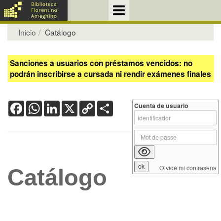
Inicio
Catálogo
Sanciones a usuarios con préstamos vencidos: no
podrán inscribirse a cursada ni rendir exámenes finales
Facebook
WhatsApp
LinkedIn
X
Copy
Share
Cuenta de usuario
Link
Olvidé mi contraseña
Catálogo