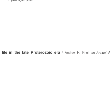
life in the late Proterozoic era
/
Andrew H. Knoll
en Annual R