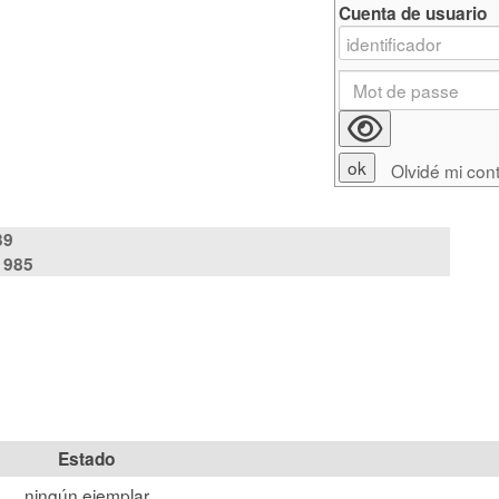
Cuenta de usuario
Olvidé mi con
39
1985
Estado
ningún ejemplar