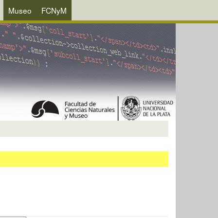
Museo
FCNyM