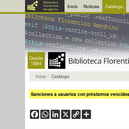
Inicio
Noticias
Catálogo
Inicio
Catálogo
Sanciones a usuarios con préstamos vencidos:
Facebook
WhatsApp
LinkedIn
X
Copy
Share
Link