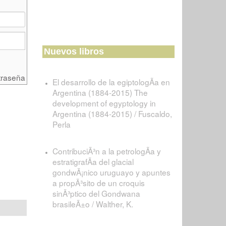
Nuevos libros
traseña
El desarrollo de la egiptologÃ­a en
Argentina (1884-2015) The
development of egyptology in
Argentina (1884-2015) / Fuscaldo,
Perla
ContribuciÃ³n a la petrologÃ­a y
estratigrafÃ­a del glacial
gondwÃ¡nico uruguayo y apuntes
a propÃ³sito de un croquis
sinÃ³ptico del Gondwana
brasileÃ±o / Walther, K.