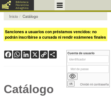
Inicio
Catálogo
Sanciones a usuarios con préstamos vencidos: no
podrán inscribirse a cursada ni rendir exámenes finales
Facebook
WhatsApp
LinkedIn
X
Copy
Share
Cuenta de usuario
Link
Olvidé mi contraseña
Catálogo