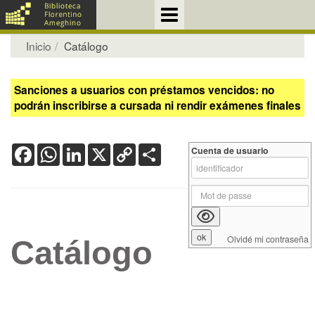
Inicio
Catálogo
Sanciones a usuarios con préstamos vencidos: no
podrán inscribirse a cursada ni rendir exámenes finales
Facebook
WhatsApp
LinkedIn
X
Copy
Share
Cuenta de usuario
Link
Olvidé mi contraseña
Catálogo