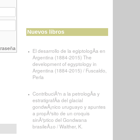
Nuevos libros
traseña
El desarrollo de la egiptologÃ­a en
Argentina (1884-2015) The
development of egyptology in
Argentina (1884-2015) / Fuscaldo,
Perla
ContribuciÃ³n a la petrologÃ­a y
estratigrafÃ­a del glacial
gondwÃ¡nico uruguayo y apuntes
a propÃ³sito de un croquis
sinÃ³ptico del Gondwana
brasileÃ±o / Walther, K.