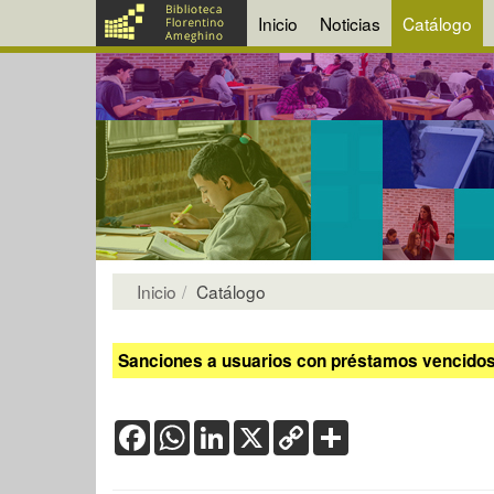
Inicio
Noticias
Catálogo
Inicio
Catálogo
Sanciones a usuarios con préstamos vencidos:
Facebook
WhatsApp
LinkedIn
X
Copy
Share
Link