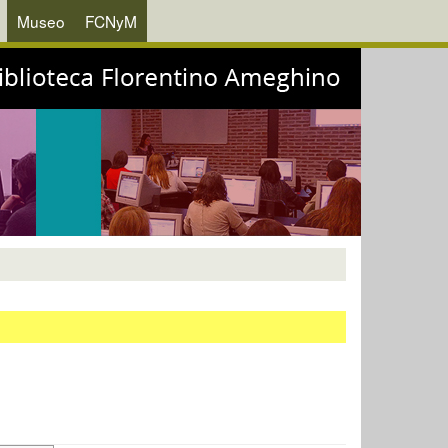
Museo
FCNyM