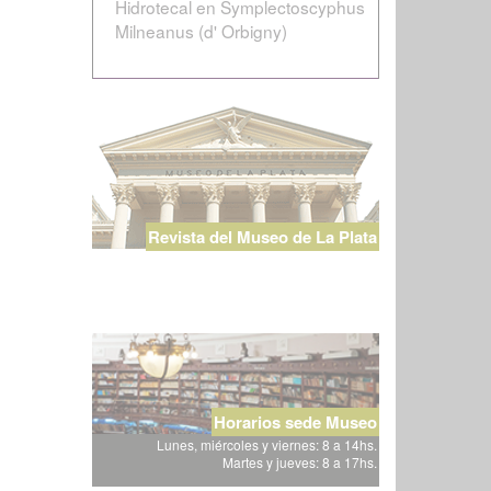
Hidrotecal en Symplectoscyphus
Milneanus (d' Orbigny)
Revista del Museo de La Plata
Horarios sede Museo
Lunes, miércoles y viernes: 8 a 14hs.
Martes y jueves: 8 a 17hs.