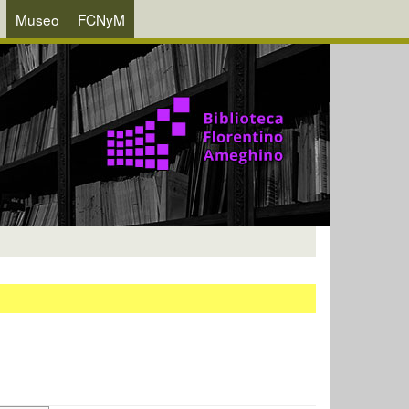
Museo
FCNyM