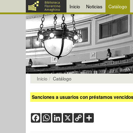
Inicio
Noticias
Catálogo
Inicio
Catálogo
Sanciones a usuarios con préstamos vencidos:
Facebook
WhatsApp
LinkedIn
X
Copy
Share
Link