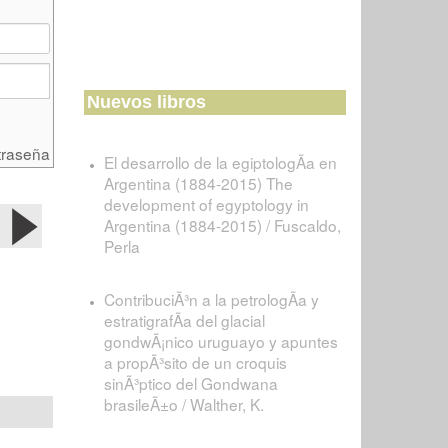
Nuevos libros
traseña
El desarrollo de la egiptologÃ­a en
Argentina (1884-2015) The
development of egyptology in
Argentina (1884-2015) / Fuscaldo,
Perla
ContribuciÃ³n a la petrologÃ­a y
estratigrafÃ­a del glacial
gondwÃ¡nico uruguayo y apuntes
a propÃ³sito de un croquis
sinÃ³ptico del Gondwana
brasileÃ±o / Walther, K.