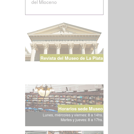
del Mioceno
Revista del Museo de La Plata
Horarios sede Museo
Lunes, miércoles y viernes: 8 a 14hs.
Martes y jueves: 8 a 17hs.