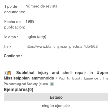
Número de revista
Tipo de
documento:
1989
Fecha de
publicación:
Inglés (
)
Idioma :
eng
https://www.bfa.fcnym.unlp.edu.ar/idb/562
Link:
Contiene :
Sublethal injury and shell repair in Upper
Mississippian ammonoids
/
Paul N. Bond
/ Lawrence : The
Paleontological Society (1989)
Ejemplares(0)
Estado
ningún ejemplar