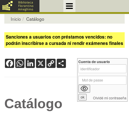
Inicio
Catálogo
Sanciones a usuarios con préstamos vencidos: no
podrán inscribirse a cursada ni rendir exámenes finales
Facebook
WhatsApp
LinkedIn
X
Copy
Share
Cuenta de usuario
Link
Olvidé mi contraseña
Catálogo