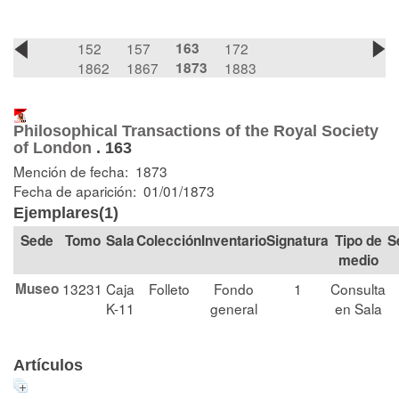
152
157
163
172
1862
1867
1873
1883
Philosophical Transactions of the Royal Society
of London
.
163
Mención de fecha: 1873
Fecha de aparición: 01/01/1873
Ejemplares(1)
Tomo
Sala
Colección
Signatura
Tipo de
S
medio
Museo
13231
Caja
Folleto
Fondo
1
Consulta
K-11
general
en Sala
Artículos