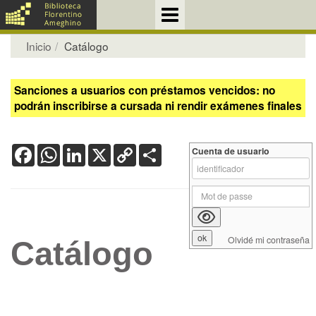
Inicio
Catálogo
Sanciones a usuarios con préstamos vencidos: no
podrán inscribirse a cursada ni rendir exámenes finales
Facebook
WhatsApp
LinkedIn
X
Copy
Share
Cuenta de usuario
Link
Olvidé mi contraseña
Catálogo