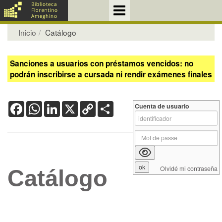
Inicio
Catálogo
Sanciones a usuarios con préstamos vencidos: no
podrán inscribirse a cursada ni rendir exámenes finales
Facebook
WhatsApp
LinkedIn
X
Copy
Share
Cuenta de usuario
Link
Olvidé mi contraseña
Catálogo