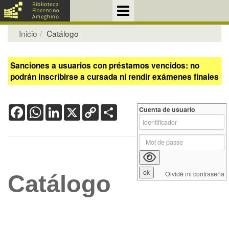
Inicio
Catálogo
Sanciones a usuarios con préstamos vencidos: no
podrán inscribirse a cursada ni rendir exámenes finales
Facebook
WhatsApp
LinkedIn
X
Copy
Share
Cuenta de usuario
Link
Olvidé mi contraseña
Catálogo