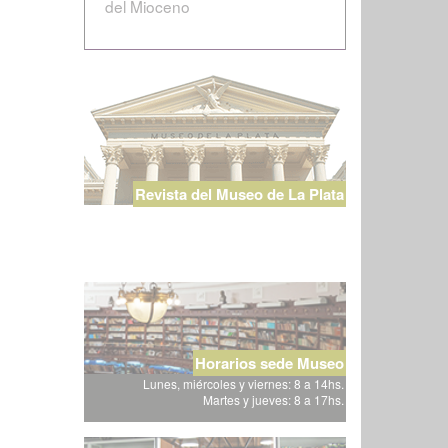
del Mioceno
Revista del Museo de La Plata
Horarios sede Museo
Lunes, miércoles y viernes: 8 a 14hs.
Martes y jueves: 8 a 17hs.