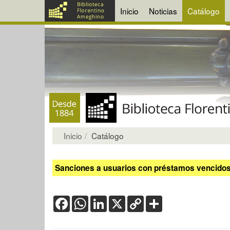
Inicio
Noticias
Catálogo
Inicio
Catálogo
Sanciones a usuarios con préstamos vencidos:
Facebook
WhatsApp
LinkedIn
X
Copy
Share
Link