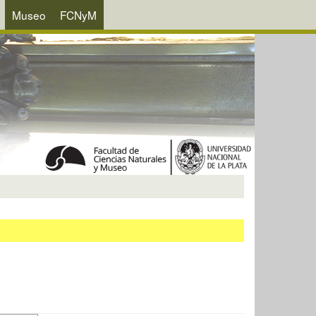
Museo
FCNyM