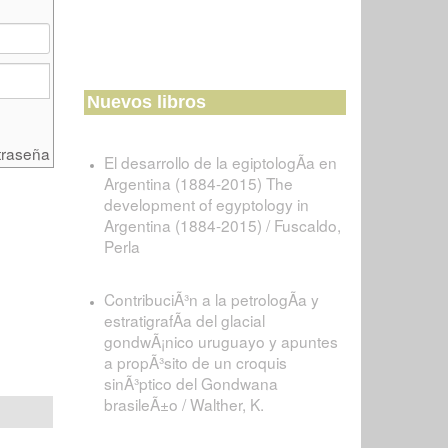
Nuevos libros
traseña
El desarrollo de la egiptologÃ­a en
Argentina (1884-2015) The
development of egyptology in
Argentina (1884-2015) / Fuscaldo,
Perla
ContribuciÃ³n a la petrologÃ­a y
estratigrafÃ­a del glacial
gondwÃ¡nico uruguayo y apuntes
a propÃ³sito de un croquis
sinÃ³ptico del Gondwana
brasileÃ±o / Walther, K.