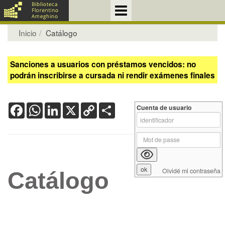
Inicio
Catálogo
Sanciones a usuarios con préstamos vencidos: no
podrán inscribirse a cursada ni rendir exámenes finales
Facebook
WhatsApp
LinkedIn
X
Copy
Share
Cuenta de usuario
Link
Olvidé mi contraseña
Catálogo