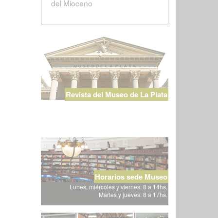
del Mioceno
Revista del Museo de La Plata
Horarios sede Museo
Lunes, miércoles y viernes: 8 a 14hs.
Martes y jueves: 8 a 17hs.