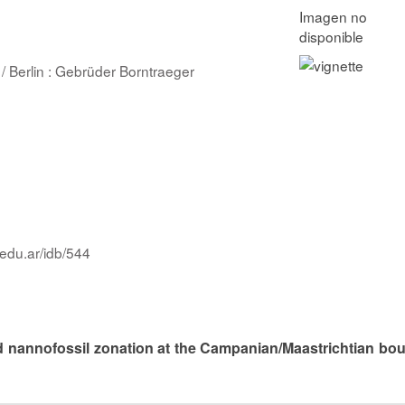
/ Berlin : Gebrüder Borntraeger
.edu.ar/idb/544
nd nannofossil zonation at the Campanian/Maastrichtian bo