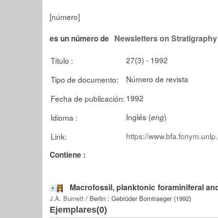
[número]
Newsletters on Stratigraphy
es un número de
27(3) - 1992
Título :
Número de revista
Tipo de documento:
1992
Fecha de publicación:
Inglés (
)
Idioma :
eng
https://www.bfa.fcnym.unlp
Link:
Contiene :
Macrofossil, planktonic foraminiferal a
J.A. Burnett
/ Berlin : Gebrüder Borntraeger (1992)
Ejemplares(0)