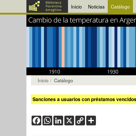
Inicio
Noticias
Catálogo
Inicio
Catálogo
Sanciones a usuarios con préstamos vencidos:
Facebook
WhatsApp
LinkedIn
X
Copy
Share
Link