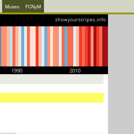
Museo
FCNyM