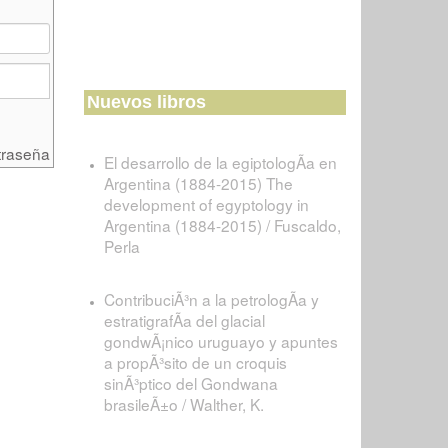
Nuevos libros
traseña
El desarrollo de la egiptologÃ­a en
Argentina (1884-2015) The
development of egyptology in
Argentina (1884-2015) / Fuscaldo,
Perla
ContribuciÃ³n a la petrologÃ­a y
estratigrafÃ­a del glacial
gondwÃ¡nico uruguayo y apuntes
a propÃ³sito de un croquis
sinÃ³ptico del Gondwana
brasileÃ±o / Walther, K.