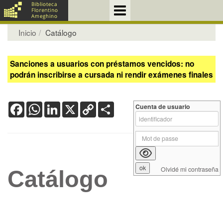
Inicio
Catálogo
Sanciones a usuarios con préstamos vencidos: no
podrán inscribirse a cursada ni rendir exámenes finales
Facebook
WhatsApp
LinkedIn
X
Copy
Share
Cuenta de usuario
Link
Olvidé mi contraseña
Catálogo