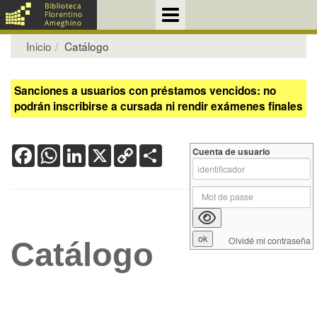
Inicio
Catálogo
Sanciones a usuarios con préstamos vencidos: no
podrán inscribirse a cursada ni rendir exámenes finales
Facebook
WhatsApp
LinkedIn
X
Copy
Share
Cuenta de usuario
Link
Olvidé mi contraseña
Catálogo