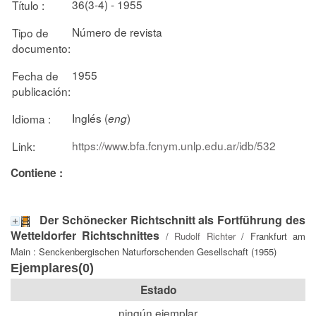
36(3-4) - 1955
Título :
Número de revista
Tipo de
documento:
1955
Fecha de
publicación:
Inglés (
)
Idioma :
eng
https://www.bfa.fcnym.unlp.edu.ar/idb/532
Link:
Contiene :
Der Schönecker Richtschnitt als Fortführung des
Wetteldorfer Richtschnittes
/
Rudolf Richter
/ Frankfurt am
Main : Senckenbergischen Naturforschenden Gesellschaft (1955)
Ejemplares(0)
Estado
ningún ejemplar