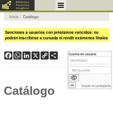
Inicio
Catálogo
Sanciones a usuarios con préstamos vencidos: no
podrán inscribirse a cursada ni rendir exámenes finales
Facebook
WhatsApp
LinkedIn
X
Copy
Share
Cuenta de usuario
Link
Olvidé mi contraseña
Catálogo