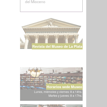
del Mioceno
Revista del Museo de La Plata
Horarios sede Museo
Lunes, miércoles y viernes: 8 a 14hs.
Martes y jueves: 8 a 17hs.