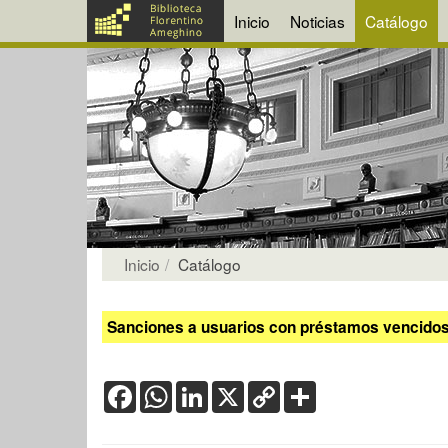
Inicio
Noticias
Catálogo
Inicio
Catálogo
Sanciones a usuarios con préstamos vencidos:
Facebook
WhatsApp
LinkedIn
X
Copy
Share
Link