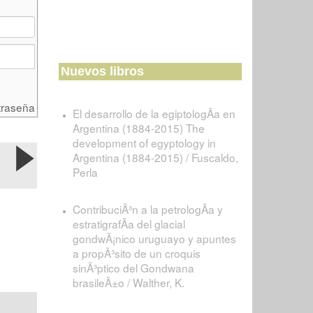
Nuevos libros
traseña
El desarrollo de la egiptologÃ­a en
Argentina (1884-2015) The
development of egyptology in
Argentina (1884-2015) / Fuscaldo,
Perla
ContribuciÃ³n a la petrologÃ­a y
estratigrafÃ­a del glacial
gondwÃ¡nico uruguayo y apuntes
a propÃ³sito de un croquis
sinÃ³ptico del Gondwana
brasileÃ±o / Walther, K.