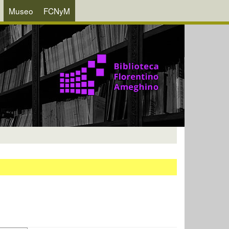
Museo
FCNyM