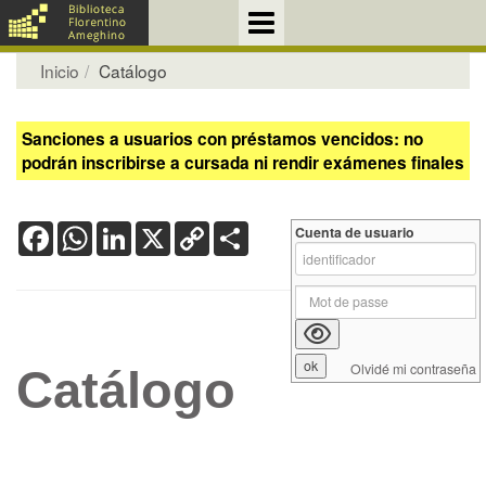
Inicio
Catálogo
Sanciones a usuarios con préstamos vencidos: no
podrán inscribirse a cursada ni rendir exámenes finales
Facebook
WhatsApp
LinkedIn
X
Copy
Share
Cuenta de usuario
Link
Olvidé mi contraseña
Catálogo