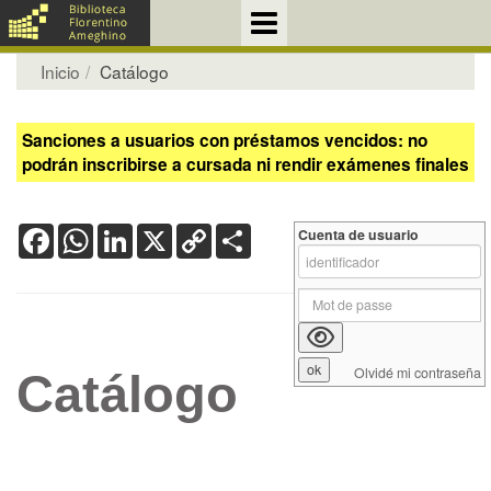
Inicio
Catálogo
Sanciones a usuarios con préstamos vencidos: no
podrán inscribirse a cursada ni rendir exámenes finales
Facebook
WhatsApp
LinkedIn
X
Copy
Share
Cuenta de usuario
Link
Olvidé mi contraseña
Catálogo