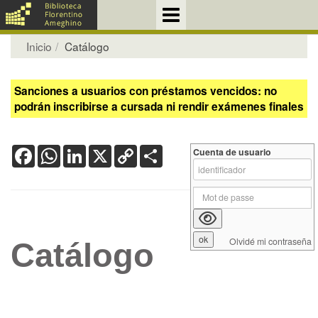
Inicio
Catálogo
Sanciones a usuarios con préstamos vencidos: no
podrán inscribirse a cursada ni rendir exámenes finales
Facebook
WhatsApp
LinkedIn
X
Copy
Share
Cuenta de usuario
Link
Olvidé mi contraseña
Catálogo