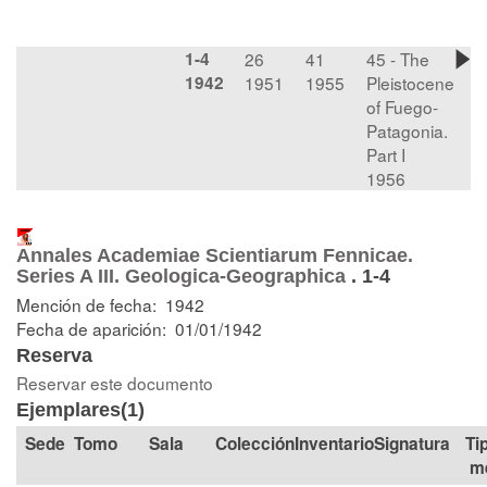
1-4
26
41
45 - The
1942
1951
1955
Pleistocene
of Fuego-
Patagonia.
Part I
1956
Annales Academiae Scientiarum Fennicae.
Series A III. Geologica-Geographica
.
1-4
Mención de fecha: 1942
Fecha de aparición: 01/01/1942
Reserva
Reservar este documento
Ejemplares(1)
Tomo
Sala
Colección
Signatura
Ti
m