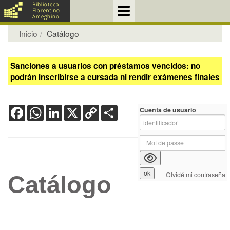
Inicio
Catálogo
Sanciones a usuarios con préstamos vencidos: no
podrán inscribirse a cursada ni rendir exámenes finales
Facebook
WhatsApp
LinkedIn
X
Copy
Share
Cuenta de usuario
Link
Olvidé mi contraseña
Catálogo