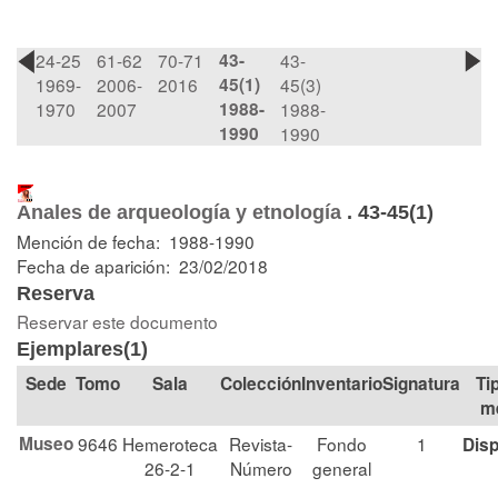
24-25
61-62
70-71
43-
43-
1969-
2006-
2016
45(1)
45(3)
1970
2007
1988-
1988-
1990
1990
Anales de arqueología y etnología
.
43-45(1)
Mención de fecha: 1988-1990
Fecha de aparición: 23/02/2018
Reserva
Reservar este documento
Ejemplares(1)
Tomo
Sala
Colección
Signatura
Ti
m
Museo
9646
Hemeroteca
Revista-
Fondo
1
Disp
26-2-1
Número
general