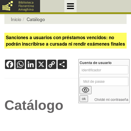
Inicio
Catálogo
Sanciones a usuarios con préstamos vencidos: no
podrán inscribirse a cursada ni rendir exámenes finales
Facebook
WhatsApp
LinkedIn
X
Copy
Share
Cuenta de usuario
Link
Olvidé mi contraseña
Catálogo