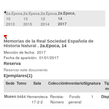
2a.Epoca,
2a.Epoca,
2a.Epoca,
2a.Epoca,
10
13
12
14
2013
2015
2014
2017
Memorias de la Real Sociedad Española de
Historia Natural
.
2a.Epoca, 14
Mención de fecha: 2017
Fecha de aparición: 01/01/2017
Reserva
Reservar este documento
Ejemplares(1)
Tomo
Sala
Colección
Signatura
Ti
m
Museo
9484
Hemeroteca
Revista-
Fondo
1
Disp
17-2-2
Número
general