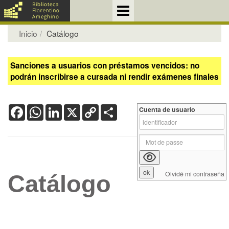
Inicio
Catálogo
Sanciones a usuarios con préstamos vencidos: no
podrán inscribirse a cursada ni rendir exámenes finales
Facebook
WhatsApp
LinkedIn
X
Copy
Share
Cuenta de usuario
Link
Olvidé mi contraseña
Catálogo