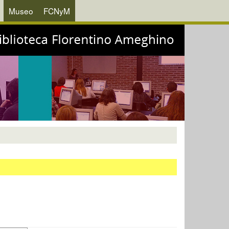
Museo
FCNyM