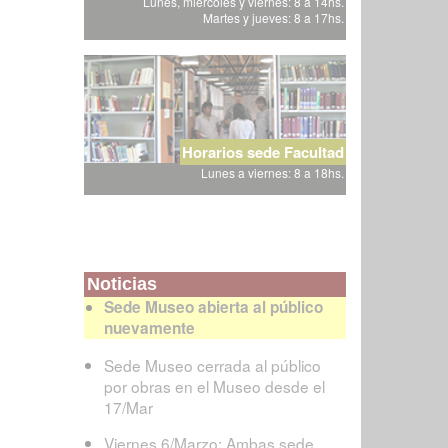
Lunes, miércoles y viernes: 8 a 14hs.
Martes y jueves: 8 a 17hs.
Horarios sede Facultad
Lunes a viernes: 8 a 18hs.
Noticias
Sede Museo abierta al público
nuevamente
Sede Museo cerrada al público
por obras en el Museo desde el
17/Mar
Viernes 6/Marzo: Ambas sede