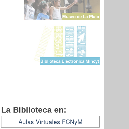
Museo de La Plata
Biblioteca Electrónica Mincyt
La Biblioteca en:
Aulas Virtuales FCNyM