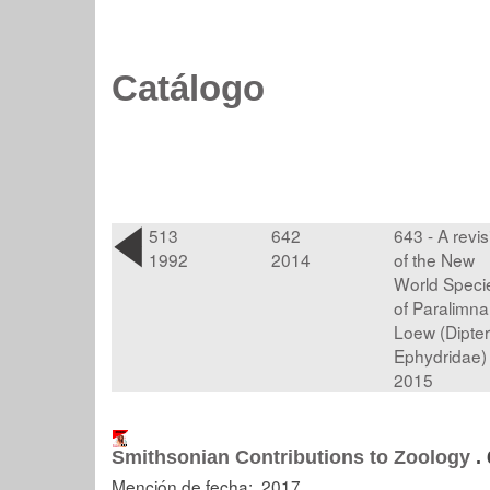
Catálogo
513
642
643 - A revis
1992
2014
of the New
World Speci
of Paralimna
Loew (Dipter
Ephydridae)
2015
Smithsonian Contributions to Zoology
.
Mención de fecha: 2017