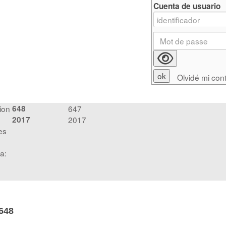
Cuenta de usuario
Olvidé mi con
ion
648
647
2017
2017
es
a:
648