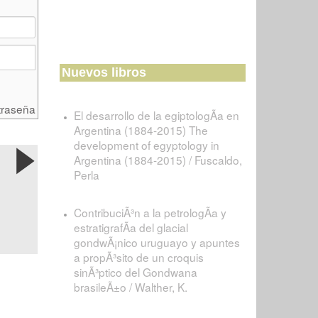
Nuevos libros
traseña
El desarrollo de la egiptologÃ­a en
Argentina (1884-2015) The
development of egyptology in
Argentina (1884-2015) / Fuscaldo,
Perla
ContribuciÃ³n a la petrologÃ­a y
estratigrafÃ­a del glacial
gondwÃ¡nico uruguayo y apuntes
a propÃ³sito de un croquis
sinÃ³ptico del Gondwana
brasileÃ±o / Walther, K.