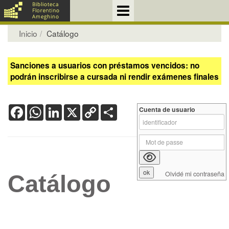
Inicio
Catálogo
Sanciones a usuarios con préstamos vencidos: no
podrán inscribirse a cursada ni rendir exámenes finales
Facebook
WhatsApp
LinkedIn
X
Copy
Share
Cuenta de usuario
Link
Olvidé mi contraseña
Catálogo