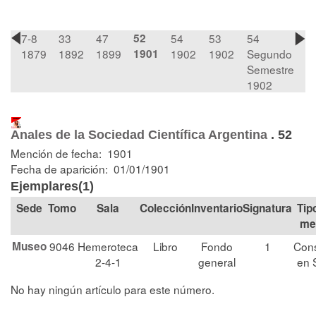
7-8
33
47
52
54
53
54
1879
1892
1899
1901
1902
1902
Segundo
Semestre
1902
Anales de la Sociedad Científica Argentina
.
52
Mención de fecha: 1901
Fecha de aparición: 01/01/1901
Ejemplares(1)
Tomo
Sala
Colección
Signatura
Tip
me
Museo
9046
Hemeroteca
Libro
Fondo
1
Cons
2-4-1
general
en 
No hay ningún artículo para este número.