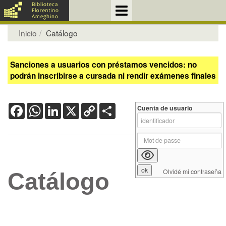
Inicio
Catálogo
Sanciones a usuarios con préstamos vencidos: no
podrán inscribirse a cursada ni rendir exámenes finales
Facebook
WhatsApp
LinkedIn
X
Copy
Share
Cuenta de usuario
Link
Olvidé mi contraseña
Catálogo