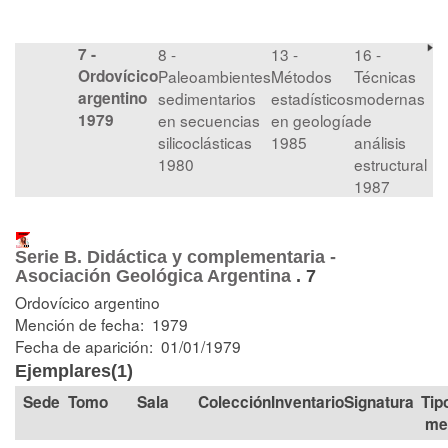
7 -
8 -
13 -
16 -
Ordovícico
Paleoambientes
Métodos
Técnicas
argentino
sedimentarios
estadísticos
modernas
1979
en secuencias
en geología
de
silicoclásticas
1985
análisis
1980
estructural
1987
Serie B. Didáctica y complementaria -
Asociación Geológica Argentina
.
7
Ordovícico argentino
Mención de fecha: 1979
Fecha de aparición: 01/01/1979
Ejemplares(1)
Tomo
Sala
Colección
Signatura
Tip
me