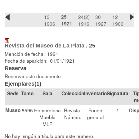
13
25
24(2)
30
12
1906
1921
1916
1927
1906
Revista del Museo de La Plata
.
25
Mención de fecha: 1921
Fecha de aparición: 01/01/1921
Reserva
Reservar este documento
Ejemplares(1)
Tomo
Sala
Colección
Signatura
Ti
m
Museo
8595
Hemeroteca
Revista-
Fondo
1
Disp
Mueble
Número
general
MLP
No hay ningún artículo para este número.