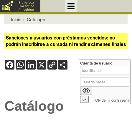
Inicio
Catálogo
Sanciones a usuarios con préstamos vencidos: no
podrán inscribirse a cursada ni rendir exámenes finales
Facebook
WhatsApp
LinkedIn
X
Copy
Share
Cuenta de usuario
Link
Olvidé mi contraseña
Catálogo