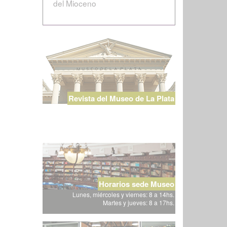
del Mioceno
Revista del Museo de La Plata
Horarios sede Museo
Lunes, miércoles y viernes: 8 a 14hs.
Martes y jueves: 8 a 17hs.