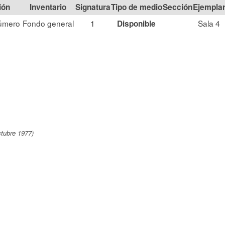
ión
Signatura
Tipo de medio
Sección
úmero
Fondo general
1
Sala 4
Disponible
ctubre 1977)