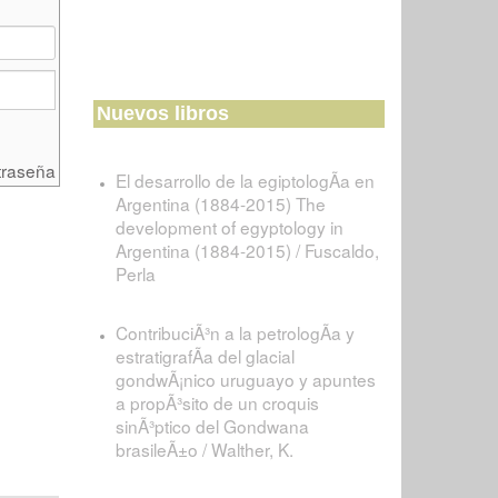
Nuevos libros
traseña
El desarrollo de la egiptologÃ­a en
Argentina (1884-2015) The
development of egyptology in
Argentina (1884-2015) / Fuscaldo,
Perla
ContribuciÃ³n a la petrologÃ­a y
estratigrafÃ­a del glacial
gondwÃ¡nico uruguayo y apuntes
a propÃ³sito de un croquis
sinÃ³ptico del Gondwana
brasileÃ±o / Walther, K.