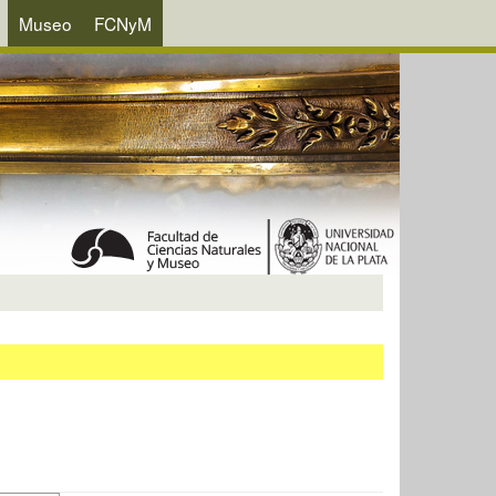
Museo
FCNyM