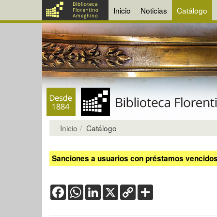
Inicio
Noticias
Catálogo
Inicio
Catálogo
Sanciones a usuarios con préstamos vencidos:
Facebook
WhatsApp
LinkedIn
X
Copy
Share
Link