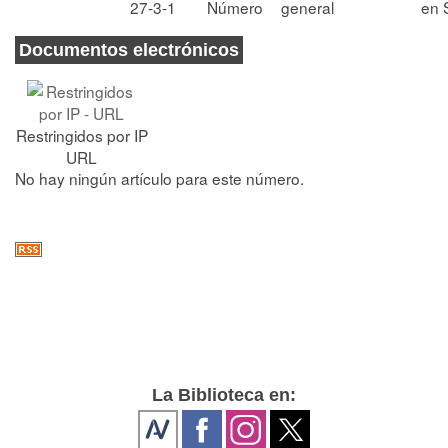
27-3-1
Número
general
en 
Documentos electrónicos
Restringidos por IP
URL
No hay ningún artículo para este número.
La Biblioteca en: