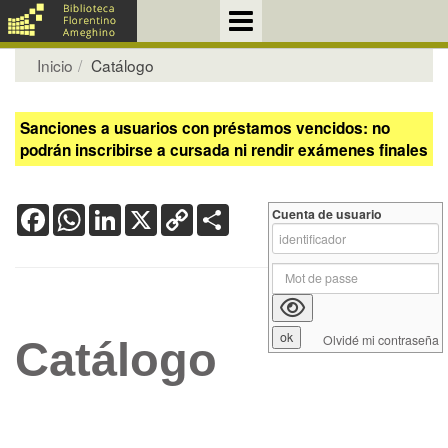
Inicio
Catálogo
Sanciones a usuarios con préstamos vencidos: no
podrán inscribirse a cursada ni rendir exámenes finales
Facebook
WhatsApp
LinkedIn
X
Copy
Share
Cuenta de usuario
Link
Olvidé mi contraseña
Catálogo