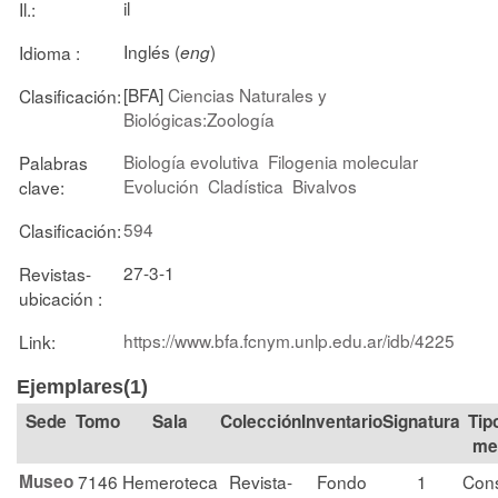
il
Il.:
Inglés (
)
Idioma :
eng
[BFA]
Ciencias Naturales y
Clasificación:
Biológicas:Zoología
Biología evolutiva
Filogenia molecular
Palabras
Evolución
Cladística
Bivalvos
clave:
594
Clasificación:
27-3-1
Revistas-
ubicación :
https://www.bfa.fcnym.unlp.edu.ar/idb/4225
Link:
Ejemplares(1)
Tomo
Sala
Colección
Signatura
Tip
me
Museo
7146
Hemeroteca
Revista-
Fondo
1
Cons