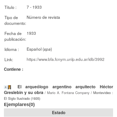
7 - 1933
Título :
Número de revista
Tipo de
documento:
1933
Fecha de
publicación:
Español (
)
Idioma :
spa
https://www.bfa.fcnym.unlp.edu.ar/idb/3992
Link:
Contiene :
El arqueólogo argentino arquitecto Héctor
Greslebin y su obra
/
Mario A. Fontana Company
/ Montevideo :
El Siglo Ilustrado (1935)
Ejemplares(0)
Estado