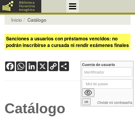
Inicio
Catálogo
Sanciones a usuarios con préstamos vencidos: no
podrán inscribirse a cursada ni rendir exámenes finales
Facebook
WhatsApp
LinkedIn
X
Copy
Share
Cuenta de usuario
Link
Olvidé mi contraseña
Catálogo