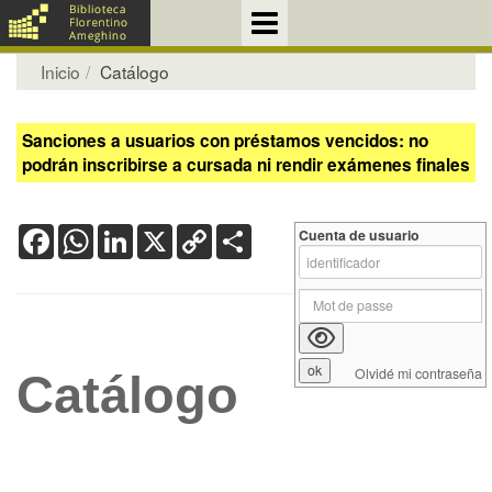
Inicio
Catálogo
Sanciones a usuarios con préstamos vencidos: no
podrán inscribirse a cursada ni rendir exámenes finales
Facebook
WhatsApp
LinkedIn
X
Copy
Share
Cuenta de usuario
Link
Olvidé mi contraseña
Catálogo