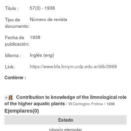
57(3) - 1938
Título :
Número de revista
Tipo de
documento:
1938
Fecha de
publicación:
Inglés (
)
Idioma :
eng
https://www.bfa.fcnym.unlp.edu.ar/idb/3968
Link:
Contiene :
Contribution to knowledge of the limnological role
of the higher aquatic plants
/
W.Carrington Frohne
/ 1938
Ejemplares(0)
Estado
ningún ejemplar