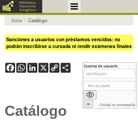
Inicio
Catálogo
Sanciones a usuarios con préstamos vencidos: no
podrán inscribirse a cursada ni rendir exámenes finales
Facebook
WhatsApp
LinkedIn
X
Copy
Share
Cuenta de usuario
Link
Olvidé mi contraseña
Catálogo