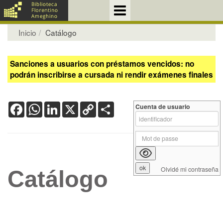
Inicio
Catálogo
Sanciones a usuarios con préstamos vencidos: no
podrán inscribirse a cursada ni rendir exámenes finales
Facebook
WhatsApp
LinkedIn
X
Copy
Share
Cuenta de usuario
Link
Olvidé mi contraseña
Catálogo