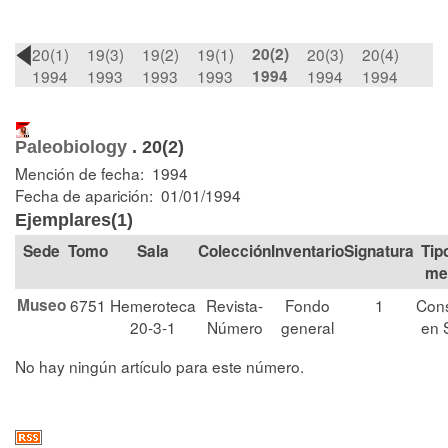
20(1)
19(3)
19(2)
19(1)
20(2)
20(3)
20(4)
1994
1993
1993
1993
1994
1994
1994
Paleobiology
.
20(2)
Mención de fecha: 1994
Fecha de aparición: 01/01/1994
Ejemplares(1)
Tomo
Sala
Colección
Signatura
Tip
me
Museo
6751
Hemeroteca
Revista-
Fondo
1
Cons
20-3-1
Número
general
en 
No hay ningún artículo para este número.