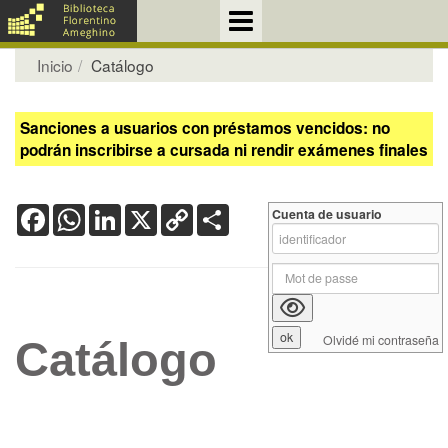
Inicio
Catálogo
Sanciones a usuarios con préstamos vencidos: no
podrán inscribirse a cursada ni rendir exámenes finales
Facebook
WhatsApp
LinkedIn
X
Copy
Share
Cuenta de usuario
Link
Olvidé mi contraseña
Catálogo