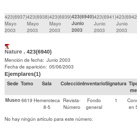
423(6937)
423(6938)
423(6939)
423(6940)
423(6941)
423(6942
Mayo
Mayo
Mayo
Junio
Junio
Junio
2003
2003
2003
2003
2003
2003
Nature
.
423(6940)
Mención de fecha: Junio 2003
Fecha de aparición: 05/06/2003
Ejemplares(1)
Tomo
Sala
Colección
Signatura
Tip
me
Museo
6619
Hemeroteca
Revista-
Fondo
1
Cons
8-5
Número
general
en 
No hay ningún artículo para este número.